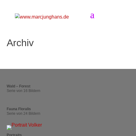
Archiv
Wald – Forest
Serie von 16 Bildern
Fauna Floralis
Serie von 24 Bildern
Portraits